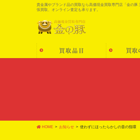
コ
ナ
貴金属やブランド品の買取なら高価現金買取専門店「金の豚
張買取、オンライン査定も承ります。
ン
ビ
テ
ゲ
ン
ー
ツ
シ
に
ョ
移
ン
動
に
移
動
HOME
お知らせ
使わずにほったらかしの昔の指環 