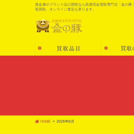
コ
ナ
貴金属やブランド品の買取なら高価現金買取専門店「金の豚
張買取、オンライン査定も承ります。
ン
ビ
テ
ゲ
ン
ー
ツ
シ
に
ョ
移
ン
動
に
移
動
HOME
2026年6月