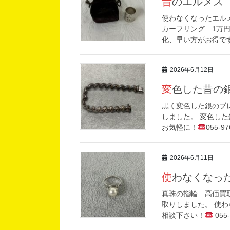
昔のエルメス
使わなくなったエル
カーフリング 1万
化、早い方がお得で
2026年6月12日
変色した昔
黒く変色した銀のブレス
しました。 変色し
お気軽に！
055-
2026年6月11日
使わなくな
真珠の指輪 高価買取
取りしました。 使
相談下さい！
055